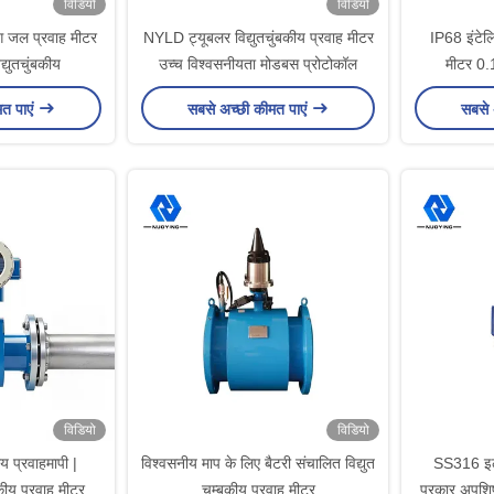
विडियो
विडियो
जल प्रवाह मीटर
NYLD ट्यूबलर विद्युतचुंबकीय प्रवाह मीटर
IP68 इंटेलिज
द्युतचुंबकीय
उच्च विश्वसनीयता मोडबस प्रोटोकॉल
मीटर 0
मत पाएं
सबसे अच्छी कीमत पाएं
सबसे 
विडियो
विडियो
कीय प्रवाहमापी |
विश्वसनीय माप के लिए बैटरी संचालित विद्युत
SS316 इले
बकीय प्रवाह मीटर
चुम्बकीय प्रवाह मीटर
प्रकार अपशिष