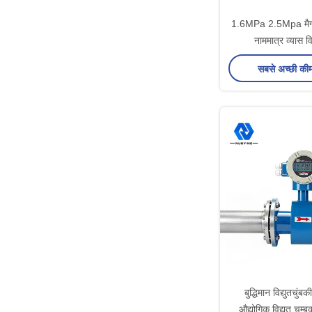
1.6MPa 2.5Mpa मैग 
नाममात्र व्यास वि
सबसे अच्छी की
बुद्धिमान विद्युतचुंब
औद्योगिक विद्युत चुम्