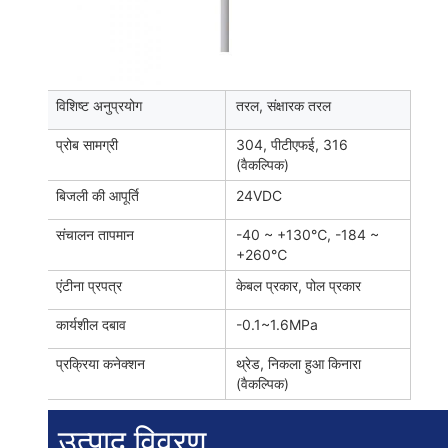
विशिष्ट अनुप्रयोग
तरल, संक्षारक तरल
प्रोब सामग्री
304, पीटीएफई, 316
(वैकल्पिक)
बिजली की आपूर्ति
24VDC
संचालन तापमान
-40 ~ +130℃, -184 ~
+260℃
एंटीना प्रपत्र
केबल प्रकार, पोल प्रकार
कार्यशील दबाव
-0.1~1.6MPa
प्रक्रिया कनेक्शन
थ्रेड, निकला हुआ किनारा
(वैकल्पिक)
उत्पाद विवरण