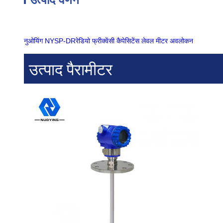
नुओयिंग NYSP-DR
रेडियो फ्रीक्वेंसी कैपेसिटेंस लेवल मीटर
अवलोकन
उत्पाद पैरामीटर