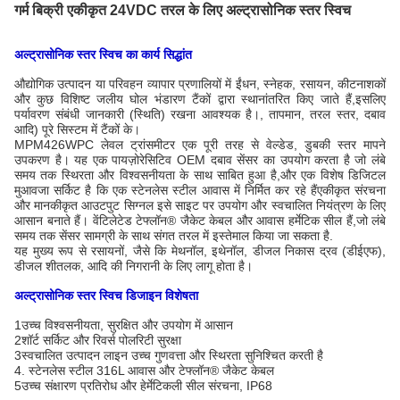
गर्म बिक्री एकीकृत 24VDC तरल के लिए अल्ट्रासोनिक स्तर स्विच
अल्ट्रासोनिक स्तर स्विच का कार्य सिद्धांत
औद्योगिक उत्पादन या परिवहन व्यापार प्रणालियों में ईंधन, स्नेहक, रसायन, कीटनाशकों
और कुछ विशिष्ट जलीय घोल भंडारण टैंकों द्वारा स्थानांतरित किए जाते हैं,इसलिए
पर्यावरण संबंधी जानकारी (स्थिति) रखना आवश्यक है।, तापमान, तरल स्तर, दबाव
आदि) पूरे सिस्टम में टैंकों के।
MPM426WPC लेवल ट्रांसमीटर एक पूरी तरह से वेल्डेड, डुबकी स्तर मापने
उपकरण है। यह एक पायज़ोरेसिटिव OEM दबाव सेंसर का उपयोग करता है जो लंबे
समय तक स्थिरता और विश्वसनीयता के साथ साबित हुआ है,और एक विशेष डिजिटल
मुआवजा सर्किट है कि एक स्टेनलेस स्टील आवास में निर्मित कर रहे हैंएकीकृत संरचना
और मानकीकृत आउटपुट सिग्नल इसे साइट पर उपयोग और स्वचालित नियंत्रण के लिए
आसान बनाते हैं। वेंटिलेटेड टेफ्लॉन® जैकेट केबल और आवास हर्मेटिक सील हैं,जो लंबे
समय तक सेंसर सामग्री के साथ संगत तरल में इस्तेमाल किया जा सकता है.
यह मुख्य रूप से रसायनों, जैसे कि मेथनॉल, इथेनॉल, डीजल निकास द्रव (डीईएफ),
डीजल शीतलक, आदि की निगरानी के लिए लागू होता है।
अल्ट्रासोनिक स्तर स्विच डिजाइन विशेषता
1उच्च विश्वसनीयता, सुरक्षित और उपयोग में आसान
2शॉर्ट सर्किट और रिवर्स पोलरिटी सुरक्षा
3स्वचालित उत्पादन लाइन उच्च गुणवत्ता और स्थिरता सुनिश्चित करती है
4. स्टेनलेस स्टील 316L आवास और टेफ्लॉन® जैकेट केबल
5उच्च संक्षारण प्रतिरोध और हेर्मेटिकली सील संरचना, IP68