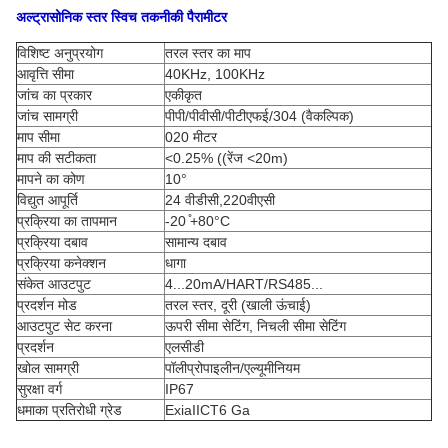
अल्ट्रासोनिक स्तर स्विच तकनीकी पैरामीटर
विशिष्ट अनुप्रयोग
तरल स्तर का माप
आवृत्ति सीमा
40KHz, 100KHz
जांच का प्रकार
एकीकृत
जांच सामग्री
पीपी/पीवीसी/पीटीएफई/304 (वैकल्पिक)
माप सीमा
020 मीटर
माप की सटीकता
<0.25% ((रेंज <20m)
मापने का कोण
10°
विद्युत आपूर्ति
24 वीडीसी,220वीएसी
प्रक्रिया का तापमान
-20 ̊+80°C
प्रक्रिया दबाव
सामान्य दबाव
प्रक्रिया कनेक्शन
धागा
संकेत आउटपुट
4...20mA/HART/RS485...
प्रदर्शन मोड
तरल स्तर, दूरी (खाली ऊंचाई)
आउटपुट सेट करना
ऊपरी सीमा सेटिंग, निचली सीमा सेटिंग
प्रदर्शन
एलसीडी
खोल सामग्री
पॉलीप्रोपाइलीन/एल्यूमीनियम
सुरक्षा वर्ग
IP67
धमाका प्रतिरोधी ग्रेड
ExiaIICT6 Ga