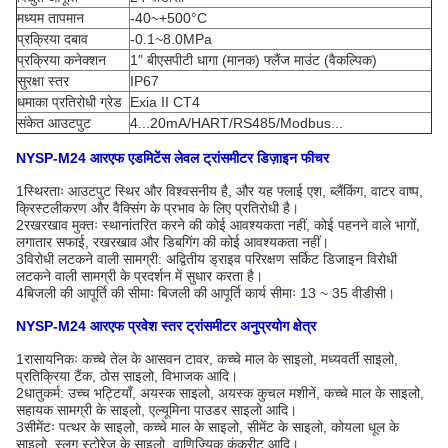
मध्यम तापमान
-40~+500°C
प्रक्रिया दबाव
-0.1~8.0MPa
प्रक्रिया कनेक्शन
1" बीएसपीटी धागा (मानक) फ्लैंज माउंट (वैकल्पिक)
सुरक्षा स्तर
IP67
धमाका प्रतिरोधी ग्रेड
Exia II CT4
संकेत आउटपुट
4...20mA/HART/RS485/Modbus...
NYSP-M24 आरएफ एडमिटेंस लेवल ट्रांसमीटर डिज़ाइन फीचर
1स्थिरताः आउटपुट स्थिर और विश्वसनीय है, और यह फ्लाई एश, ब्लैंकिंग, वाटर वाष्प,
क्रिस्टलीकरण और वैक्सिंग के प्रभाव के लिए प्रतिरोधी है।
2रखरखाव मुक्तः स्थानांतरित करने की कोई आवश्यकता नहीं, कोई पहनने वाले भागों,
लगातार सफाई, रखरखाव और डिबगिंग की कोई आवश्यकता नहीं।
3विरोधी लटकने वाली सामग्री: अद्वितीय ड्राइव परिरक्षण सर्किट डिजाइन विरोधी
लटकने वाली सामग्री के प्रदर्शन में सुधार करता है।
4बिजली की आपूर्ति की सीमाः बिजली की आपूर्ति कार्य सीमाः 13 ~ 35 वीडीसी।
NYSP-M24 आरएफ प्रवेश स्तर ट्रांसमीटर अनुप्रयोग क्षेत्र
1रासायनिकः कच्चे तेल के आसवन टावर, कच्चे माल के साइलो, मध्यवर्ती साइलो,
प्रतिक्रिया टैंक, ठोस साइलो, विभाजक आदि।
2धातुकर्म: उच्च भट्टियाँ, अयस्क साइलो, अयस्क कुचल मशीनें, कच्चे माल के साइलो,
सहायक सामग्री के साइलो, एल्यूमिना पाउडर साइलो आदि।
3सीमेंटः पत्थर के साइलो, कच्चे माल के साइलो, सीमेंट के साइलो, कोयला धूल के
साइलो, स्लग स्टोरेज के साइलो, वाणिज्यिक कंक्रीट आदि।