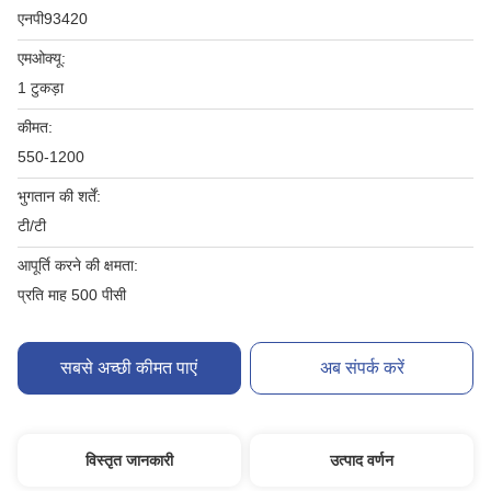
एनपी93420
एमओक्यू:
1 टुकड़ा
कीमत:
550-1200
भुगतान की शर्तें:
टी/टी
आपूर्ति करने की क्षमता:
प्रति माह 500 पीसी
सबसे अच्छी कीमत पाएं
अब संपर्क करें
विस्तृत जानकारी
उत्पाद वर्णन