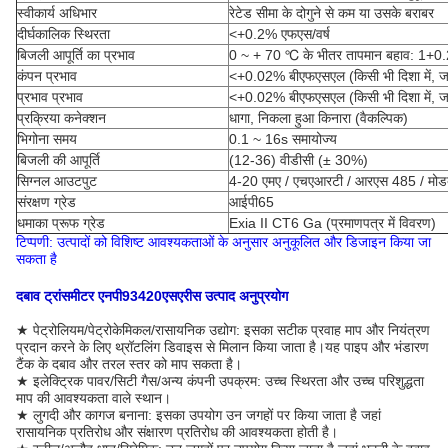
स्वीकार्य अधिभार
रेटेड सीमा के दोगुने से कम या उसके बराबर
दीर्घकालिक स्थिरता
<+0.2% एफएस/वर्ष
बिजली आपूर्ति का प्रभाव
0 ~ + 70 ℃ के भीतर तापमान बहाव: 1+
कंपन प्रभाव
<+0.02% बीएफएसएल (किसी भी दिशा में, जब 
प्रभाव प्रभाव
<+0.02% बीएफएसएल (किसी भी दिशा में, 
प्रक्रिया कनेक्शन
धागा, निकला हुआ किनारा (वैकल्पिक)
भिगोना समय
0.1 ~ 16s समायोज्य
बिजली की आपूर्ति
(12-36) वीडीसी (± 30%)
सिग्नल आउटपुट
4-20 एमए / एचएआरटी / आरएस 485 / मोडब
संरक्षण ग्रेड
आईपी65
धमाका प्रूफ ग्रेड
Exia II CT6 Ga (प्रमाणपत्र में विवरण)
टिप्पणी: उत्पादों को विशिष्ट आवश्यकताओं के अनुसार अनुकूलित और डिजाइन किया जा
सकता है
दबाव ट्रांसमीटर
एनपी93420
एस
एरीस
उत्पाद
अनुप्रयोग
★ पेट्रोलियम/पेट्रोकेमिकल/रासायनिक उद्योग: इसका सटीक प्रवाह माप और नियंत्रण
प्रदान करने के लिए थ्रॉटलिंग डिवाइस से मिलान किया जाता है।यह पाइप और भंडारण
टैंक के दबाव और तरल स्तर को माप सकता है।
★ इलेक्ट्रिक पावर/सिटी गैस/अन्य कंपनी उपक्रम: उच्च स्थिरता और उच्च परिशुद्धता
माप की आवश्यकता वाले स्थान।
★ लुगदी और कागज बनाना: इसका उपयोग उन जगहों पर किया जाता है जहां
रासायनिक प्रतिरोध और संक्षारण प्रतिरोध की आवश्यकता होती है।