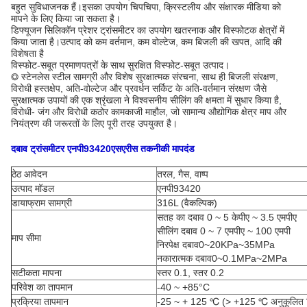
बहुत सुविधाजनक हैं।इसका उपयोग चिपचिपा, क्रिस्टलीय और संक्षारक मीडिया को
मापने के लिए किया जा सकता है।
डिफ्यूजन सिलिकॉन प्रेशर ट्रांसमीटर का उपयोग खतरनाक और विस्फोटक क्षेत्रों में
किया जाता है।उत्पाद को कम वर्तमान, कम वोल्टेज, कम बिजली की खपत, आदि की
विशेषता है
विस्फोट-सबूत प्रमाणपत्रों के साथ सुरक्षित विस्फोट-सबूत उत्पाद।
◎ स्टेनलेस स्टील सामग्री और विशेष सुरक्षात्मक संरचना, साथ ही बिजली संरक्षण,
विरोधी हस्तक्षेप, अति-वोल्टेज और प्रवर्धन सर्किट के अति-वर्तमान संरक्षण जैसे
सुरक्षात्मक उपायों की एक श्रृंखला ने विश्वसनीय सीलिंग की क्षमता में सुधार किया है,
विरोधी- जंग और विरोधी कठोर कामकाजी माहौल, जो सामान्य औद्योगिक क्षेत्र माप और
नियंत्रण की जरूरतों के लिए पूरी तरह उपयुक्त है।
दबाव ट्रांसमीटर
एनपी93420
एस
एरीस
तकनीकी मापदंड
ठेठ आवेदन
तरल, गैस, वाष्प
उत्पाद मॉडल
एनपी93420
डायाफ्राम सामग्री
316L (वैकल्पिक)
सतह का दबाव 0 ~ 5 केपीए ~ 3.5 एमपीए
सीलिंग दबाव 0 ~ 7 एमपीए ~ 100 एमपी
माप सीमा
निरपेक्ष दबाव0~20KPa~35MPa
नकारात्मक दबाव0~0.1MPa~2MPa
सटीकता मापना
स्तर 0.1, स्तर 0.2
परिवेश का तापमान
-40 ~ +85°C
प्रक्रिया तापमान
-25 ~ + 125 ℃ (> +125 ℃ अनुकूलित क