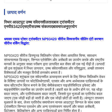
उत्पाद वर्णन
स्थिर आउटपुट उच्च संवेदनशीलता
दबाव ट्रांसमीटर
एनपी93420
एस
एरीस
उच्च संकल्प
दबाव
माप
अनुप्रयोग
धमाका प्रूफ प्रेशर ट्रांसमीटर NP93420 सीरीज विश्वसनीय सीलिंग एंटी करप्शन
सीरीज वर्किंग सिद्धांत:
NP93420 सीरीज डिफ्यूज्ड सिलिकॉन प्रेशर सेंसर आयातित चिप्स, सावधान
संरचनात्मक डिजाइन, सिग्नल प्रोसेसिंग और असेंबली का उपयोग करके और राष्ट्रीय
मानकों के अनुसार सख्त परीक्षण द्वारा उत्पादित बल सेंसर की एक नई पीढ़ी है।उत्पादों
की इस श्रृंखला में स्थिर उत्पादन, उच्च संवेदनशीलता और परिशुद्धता, अच्छी तापमान
विशेषताओं और मजबूत विरोधी हस्तक्षेप क्षमता है।
NP93420 श्रृंखला एक संवेदनशील डायाफ्राम बनाने के लिए सिंगल सिलिकॉन वेफर
के विशिष्ट उत्पादों पर फोटोलिथोग्राफी, प्रसार और अन्य अर्धचालक प्रक्रियाओं के
साथ व्हीटस्टोन ब्रिज बनाने के लिए सेमीकंडक्टर पाइज़ोरेसिस्टिव इफेक्ट और
माइक्रोमैचिंग तकनीक का उपयोग करती है।बाहरी बल के अधीन होने पर, यह थोड़ा
बदल जाएगा, और प्रतिरोधकता बदल जाएगी, जिससे पुल भुजाओं का प्रतिरोध बदल
जाएगा (एक जोड़ी बड़ी हो जाती है और एक जोड़ी छोटी हो जाती है)।कंप्यूटर तापमान
मुआवजे के बाद, लेजर प्रतिरोध समायोजन मानक आउटपुट सिग्नल के साथ दबाव
ट्रांसमीटर सिग्नल प्रवर्धन और अन्य प्रसंस्करण साधनों और सख्त असेंबली,
डिटेक्शन, कैलिब्रेशन और अन्य प्रक्रियाओं द्वारा निर्मित होता है।