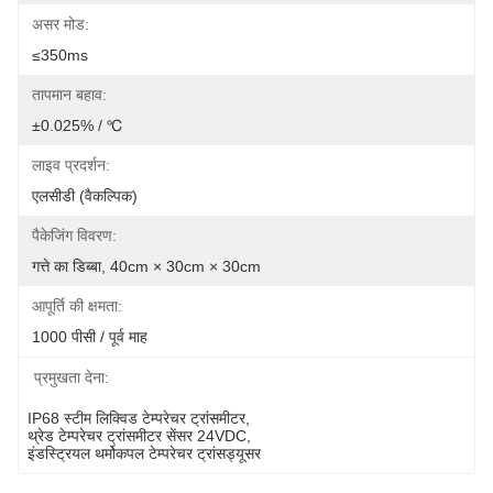
असर मोड:
≤350ms
तापमान बहाव:
±0.025% / ℃
लाइव प्रदर्शन:
एलसीडी (वैकल्पिक)
पैकेजिंग विवरण:
गत्ते का डिब्बा, 40cm × 30cm × 30cm
आपूर्ति की क्षमता:
1000 पीसी / पूर्व माह
प्रमुखता देना:
IP68 स्टीम लिक्विड टेम्परेचर ट्रांसमीटर
, 
थ्रेड टेम्परेचर ट्रांसमीटर सेंसर 24VDC
, 
इंडस्ट्रियल थर्मोकपल टेम्परेचर ट्रांसड्यूसर