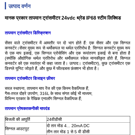
उत्पाद वर्णन
मानक प्रकार तापमान ट्रांसमीटर 24vdc थ्रेड IP68 स्टीम लिक्विड
तापमान ट्रांसमीटर डिस्क्रिप्शन
सेंसर वाले ट्रांसमीटर में आमतौर पर दो भाग होते हैं: एक सेंसर और एक सिग्नल
कनवर्टर।सेंसर मुख्य रूप से थर्मोकपल या थर्मल प्रतिरोध है: सिग्नल कनवर्टर मुख्य रूप
से एक माप इकाई, एक सिग्नल प्रोसेसिंग और एक रूपांतरण इकाई से बना होता है
(क्योंकि औद्योगिक थर्मल प्रतिरोध और थर्मोकपल स्केल मानकीकृत होते हैं, सिग्नल
कनवर्टर को एक स्वतंत्र भी कहा जाता है। उत्पाद। ट्रांसमीटर), कुछ ट्रांसमीटर एक
डिस्प्ले यूनिट जोड़ते हैं, और कुछ में फील्डबस फ़ंक्शन भी होता है।
तापमान ट्रांसमीटर डिजाइन फ़ीचर
सरल स्थापना, तापमान माप रेंज की एक किस्म वैकल्पिक हैं;
गैस-तरल दोहरे उपयोग, 316L के साथ संगत कोई भी माध्यम;
विभिन्न प्रकार के रैखिक एनालॉग सिग्नल वैकल्पिक हैं;
तापमान प्रेषक
तकनीकी मापदंड
बिजली की आपूर्ति
24वीडीसी
दो तार मोड 4... 20mA DC
सिग्नल आउटपुट
तीन तार मोड 1 से 5 वी डीसी