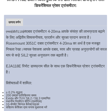
डिफरेंशियल प्रेशर ट्रांसमीटर:
उत्पाद वर्णन
दबाव ट्रांसमीटर 4-20ma आपके संयंत्र की लाभप्रदता बढ़ाने
एनवाईडीटी118ई
मैं
के लिए अद्वितीय विश्वसनीयता, प्रदर्शन और सुरक्षा प्रदान करता है।
Rosemount 3051C दबाव ट्रांसमीटर 4-20ma का अर्थ है एक मजबूत
निचला रेखा।व्यापक पेशकश आपके दबाव, स्तर और प्रवाह अनुप्रयोगों को सरल
माप से कड़े SIL2 सुरक्षा अनुपालन तक बढ़ाती है।
EJA118E रिमोट डायफ्राम सील के साथ एक डिफरेंशियल प्रेशर ट्रांसमीटर
है।
विशेषताओं में शामिल:
± 0.2% शुद्धता
200 एमएस प्रतिक्रिया समय
Exida और TUV SIL2 / SIL3 प्रमाणित
स्थानीय पैरामीटर सेटिंग (एलपीएस)
10-सेगमेंट सिग्नल कैरेक्टराइज़र
सक्रिय केशिका द्रव घनत्व मुआवजा भरें