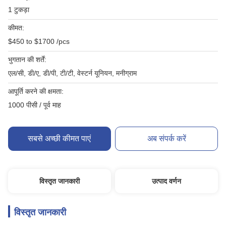
1 टुकड़ा
कीमत:
$450 to $1700 /pcs
भुगतान की शर्तें:
एल/सी, डी/ए, डी/पी, टी/टी, वेस्टर्न यूनियन, मनीग्राम
आपूर्ति करने की क्षमता:
1000 पीसी / पूर्व माह
सबसे अच्छी कीमत पाएं
अब संपर्क करें
विस्तृत जानकारी
उत्पाद वर्णन
विस्तृत जानकारी