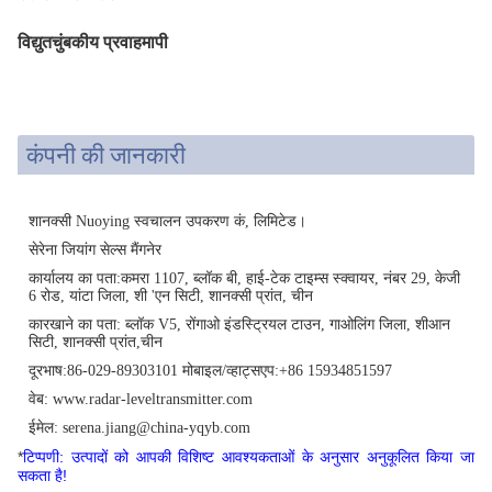
विद्युतचुंबकीय प्रवाहमापी
कंपनी की जानकारी
शानक्सी Nuoying स्वचालन उपकरण कं, लिमिटेड।
सेरेना जियांग सेल्स मैंगनेर
कार्यालय का पता:
कमरा 1107, ब्लॉक बी, हाई-टेक टाइम्स स्क्वायर, नंबर 29, केजी
6 रोड, यांटा जिला, शी 'एन सिटी, शानक्सी प्रांत, चीन
कारखाने का पता: ब्लॉक V5, रोंगाओ इंडस्ट्रियल टाउन, गाओलिंग जिला, शीआन
सिटी, शानक्सी प्रांत
,चीन
दूरभाष:86-029-89303101 मोबाइल/व्हाट्सएप:+86 15934851597
वेब: www.radar-leveltransmitter.com
ईमेल: serena.jiang@china-yqyb.com
*
टिप्पणी: उत्पादों को आपकी विशिष्ट आवश्यकताओं के अनुसार अनुकूलित किया जा
सकता है!